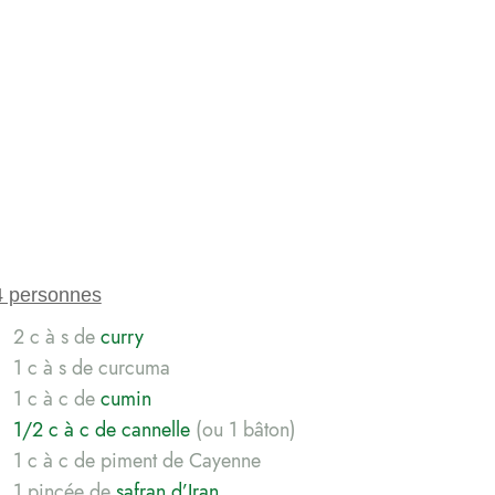
4 personnes
2 c à s de
curry
1 c à s de curcuma
1 c à c de
cumin
1/2 c à c de cannelle
(ou 1 bâton)
1 c à c de piment de Cayenne
1 pincée de
safran d’Iran