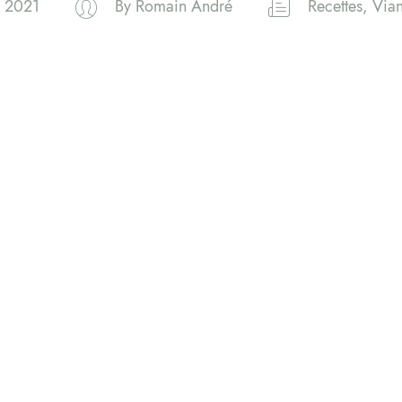
l 2021
By
Romain André
Recettes
,
Vian