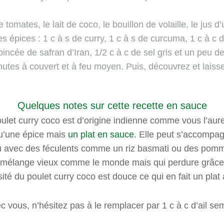
 tomates, le lait de coco, le bouillon de volaille, le jus 
es épices : 1 c à s de curry, 1 c à s de curcuma, 1 c à c
incée de safran d’Iran, 1/2 c à c de sel gris et un peu d
nutes à couvert et à feu moyen. Puis, découvrez et lais
Quelques notes sur cette recette en sauce
oulet curry coco est d’origine indienne comme vous l’aure
 qu’une épice mais
un plat en sauce
. Elle peut s’accompag
u avec des féculents comme un riz basmati ou des pommes
t, mélange vieux comme le monde mais qui perdure grâce
té du poulet curry coco est douce ce qui en fait un plat 
c vous, n’hésitez pas à le remplacer par 1 c à c d’ail s