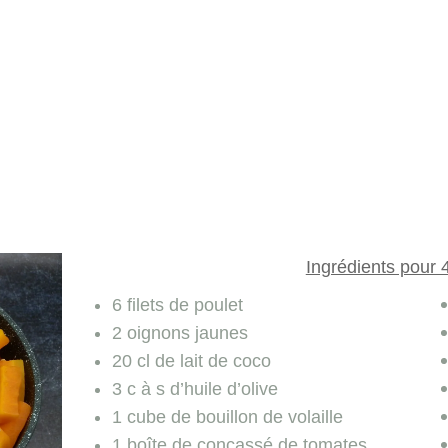
Ingrédients pour 
6 filets de poulet
2 oignons jaunes
20 cl de lait de coco
3 c à s d’huile d’olive
1 cube de bouillon de volaille
1 boîte de concassé de tomates