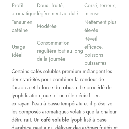
Profil
Doux, fruité,
Corsé, terreux,
aromatique
légèrement acidulé
intense
Teneur en
Nettement plus
Modérée
caféine
élevée
Réveil
Consommation
Usage
efficace,
régulière tout au long
idéal
boissons
de la journée
puissantes
Certains cafés solubles premium mélangent les
deux variétés pour combiner la rondeur de
l’arabica et la force du robusta. Le procédé de
lyophilisation joue ici un rôle décisif : en
extrayant l’eau à basse température, il préserve
les composés aromatiques volatils que la chaleur
détruirait. Un
café soluble
lyophilisé à base
d’arabica peut ainsi délivrer des arômes fruités et