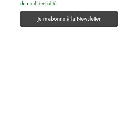
de confidentialité
Laisser un commentaire
Votre adresse e-mail ne sera pas publiée.
Les
champs obligatoires sont indiqués avec
*