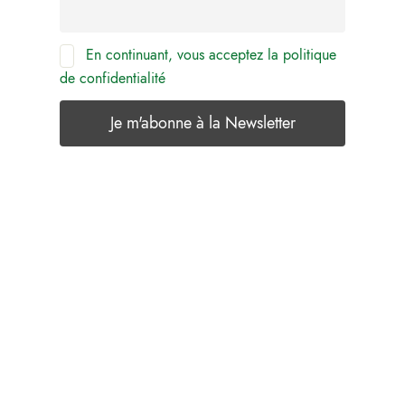
En continuant, vous acceptez la politique
de confidentialité
Laisser un commentaire
Votre adresse e-mail ne sera pas publiée.
Les
champs obligatoires sont indiqués avec
*