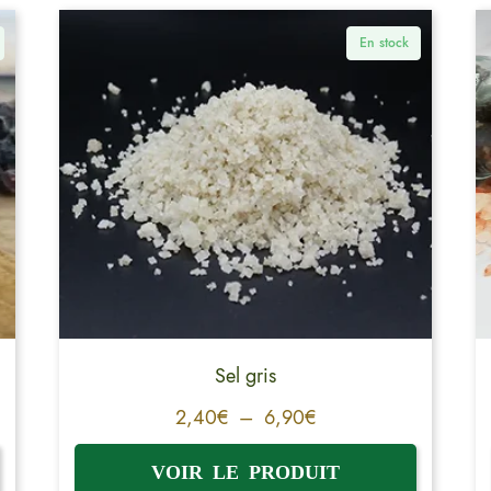
En stock
Sel gris
2,40
€
–
6,90
€