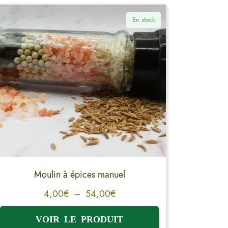
En stock
Moulin à épices manuel
4,00
€
–
54,00
€