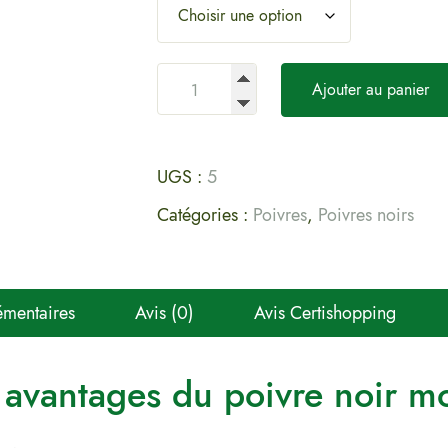
Ajouter au panier
UGS :
5
Catégories :
Poivres
,
Poivres noirs
émentaires
Avis (0)
Avis Certishopping
 avantages du poivre noir m