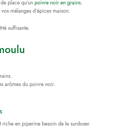
ns de place qu’un
poivre noir en grains
.
de vos mélanges d’épices maison.
té suffisante.
 moulu
rains.
les arômes du poivre noir.
s
t riche en piperine besoin de le surdoser.