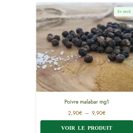
En stock
Poivre malabar mg1
2,90
€
–
9,90
€