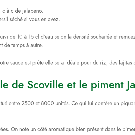
i c à c de jalapeno.
rsil séché si vous en avez.
ivi de 10 à 15 cl d’eau selon la densité souhaitée et remue
t de temps à autre.
otre sauce est prête elle sera idéale pour du riz, des fajita
lle de Scoville et le piment J
itué entre 2500 et 8000 unités. Ce qui lui confère un piquan
aotées. On note un côté aromatique bien présent dans le pimen