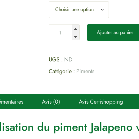
Ajouter au panier
UGS :
ND
Catégorie :
Piments
émentaires
Avis (0)
Avis Certishopping
lisation du piment Jalapeno 