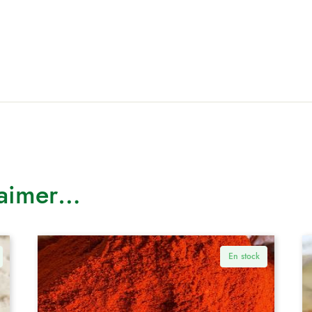
 aimer…
En stock