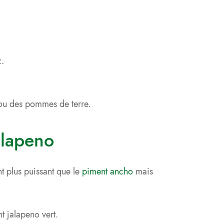
z.
s ou des pommes de terre.
alapeno
t plus puissant que le
piment ancho
mais
t jalapeno vert.