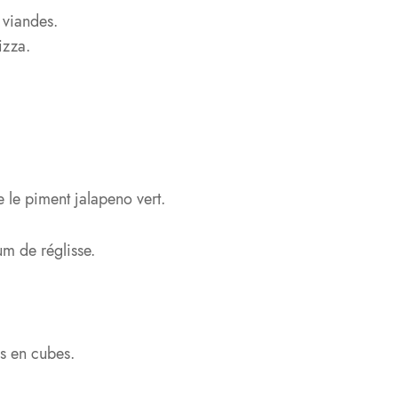
 viandes.
izza.
e le piment jalapeno vert.
um de réglisse.
s en cubes.