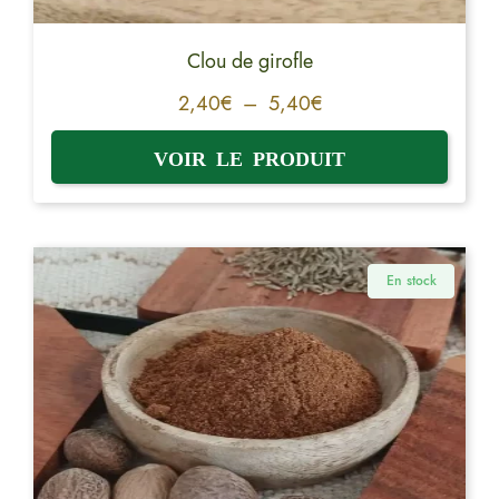
Clou de girofle
2,40
€
–
5,40
€
En stock